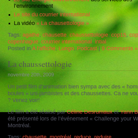
l’environnement
Le site du courrier international
La vidéo
« La chausettologie »
Tags:
agathe
,
chausette
,
chaussettologie
,
cop15
,
co
copenhague
,
courrier international
,
intial
Posted in
A l'affiche
,
Lungo
,
Podcast
|
9 Comments »
La chaussettologie
novembre 20th, 2009
Un petit film d’animation bien sympa avec des « ho
boules » uni-jambistes et des chaussettes. Ca ne vo
? Venez voir!
Le film a été réalisé par
Céline Desrumaux
et
Yann B
été présenté lors de l’événement « Challenge your W
Montréal.
Tags:
chausette
,
montréal
,
reduce
,
reduire