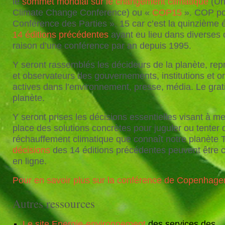
le
sommet mondial sur le changement climatique
(Un
Climate Change Conference) ou «
COP15
». COP po
Conférence des Parties ». 15 car c’est la quinzième é
14 éditions précédentes
ayant eu lieu dans diverses 
raison d’une conférence par an depuis 1995.
Y seront rassemblés les décideurs de la planète, rep
et observateurs des gouvernements, institutions et o
actives dans l’environnement, presse, média. Le grat
planète.
Y seront prises les décisions essentielles visant à me
place des solutions concrètes pour juguler ou tenter d
réchauffement climatique que connaît notre planète T
décisions
des 14 éditions précédentes peuvent être 
en ligne.
Pour en savoir plus sur la conférence de Copenhage
Autres ressources
Le site Energie-environnement
des services des