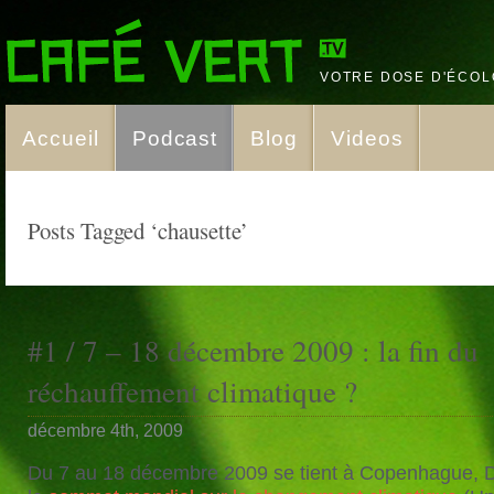
VOTRE DOSE D'ÉCOL
Accueil
Podcast
Blog
Videos
Posts Tagged ‘chausette’
#1 / 7 – 18 décembre 2009 : la fin du
réchauffement climatique ?
décembre 4th, 2009
Du 7 au 18 décembre 2009 se tient à Copenhague, 