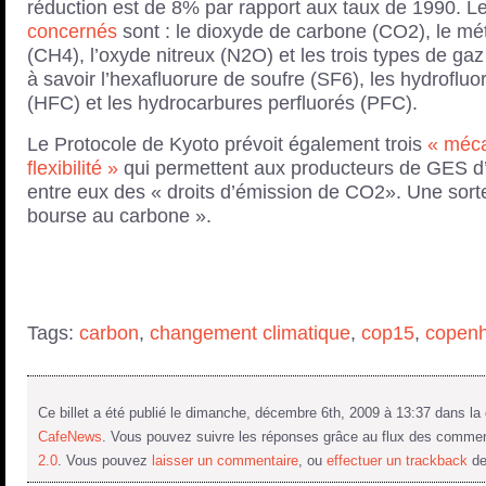
réduction est de 8% par rapport aux taux de 1990. L
concernés
sont : le dioxyde de carbone (CO2), le m
(CH4), l’oxyde nitreux (N2O) et les trois types de gaz 
à savoir l’hexafluorure de soufre (SF6), les hydroflu
(HFC) et les hydrocarbures perfluorés (PFC).
Le Protocole de Kyoto prévoit également trois
« méc
flexibilité »
qui permettent aux producteurs de GES d
entre eux des « droits d’émission de CO2». Une sort
bourse au carbone ».
Tags:
carbon
,
changement climatique
,
cop15
,
copen
Ce billet a été publié le dimanche, décembre 6th, 2009 à 13:37 dans la
CafeNews
. Vous pouvez suivre les réponses grâce au flux des comme
2.0
. Vous pouvez
laisser un commentaire
, ou
effectuer un trackback
de