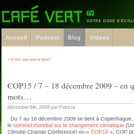
VOTRE DOSE D'ÉCOL
Accueil
Podcast
Blog
Videos
« Et moi, que puis-je faire?
COP15 / 7 – 18 décembre 2009 – en 
mots…
décembre 6th, 2009 par Patricia
Du 7 au 18 décembre 2009 se tient à Copenhague
le
sommet mondial sur le changement climatique
(Un
Climate Change Conference) ou «
COP15
». COP po