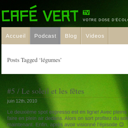
VOTRE DOSE D'ÉCOL
Accueil
Podcast
Blog
Videos
Posts Tagged ‘légumes’
#5 / Le soleil et les fêtes
juin 12th, 2010
Le deuxième spot expresso est en ligne! Avec pleins d
faire en plein air dedans. Alors on sort profitez du sole
maintenant. Enfin, après avoir visionné l’épisode 😉