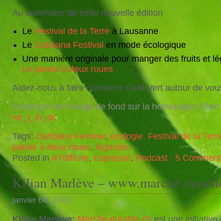
Au sommaire de cette nouvelle édition
Le
Festival de la Terre
à Lausanne
Le
Caribana Festival
en mode écologique
Une manière originale pour manger des fruits et lé
Le panier à deux roues
Aidez-nous à faire connaître Café Vert autour de vou
Copyright de l’image de fond sur la homepage: Flickr
mr_t_in_dc
Tags:
Caribana Festival
,
ecologie
,
Festival de la Terr
panier à deux roues
,
légumes
Posted in
A l'affiche
,
Expresso
,
Podcast
|
5 Comment
Kilian Marlève – www.marché-durabl
janvier 6th, 2010
Kilian Marlève:
Marché-durable.ch
est une initiative