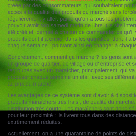
créée par des consommateurs qui souhaitaient pouvo
accès à la qualité des produits du marché sans forc
régulièrement y aller, parce qu’on a tous les problèm
pouvoir avoir son samedi matin de libre. Ce site inte
été créé et permet à chacun de commander ce qu’il v
produits dont il a envie, dans les quantités dont il a 
chaque semaine , pouvant ainsi en changer à chaque
Concrètement, comment ça marche ? les gens sont af
un groupe de quartier, de village ou d’ entreprise et s
regroupés avec un maraîcher, principalement, qui va 
proposer chaque semaine un étal avec ses différents
au prix du marché.
Les avantages de ce système sont d’avoir à disposit
produits maraîchers très frais , de qualité du marché
distribution très courte. Les maraîchers sont donc sé
pour leur proximité : ils livrent tous dans des distanc
extrêmement réduites.
Actuellement, on a une quarantaine de points de distr