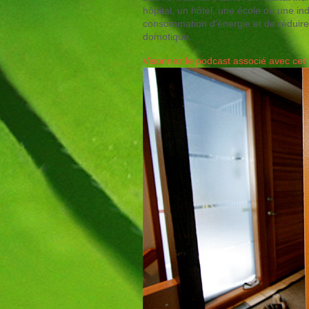
hôpital, un hôtel, une école ou une ind
consommation d’énergie et de réduire l
domotique.
Visonnez le podcast associé avec cet a