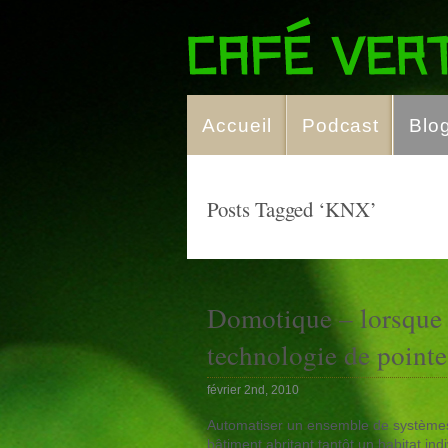
Accueil
Podcast
Blo
Posts Tagged ‘KNX’
Domotique – lorsque 
technologie de pointe
février 2nd, 2010
Automatiser un ensemble de systèmes
bâtiment abritant tantôt un habitat indi