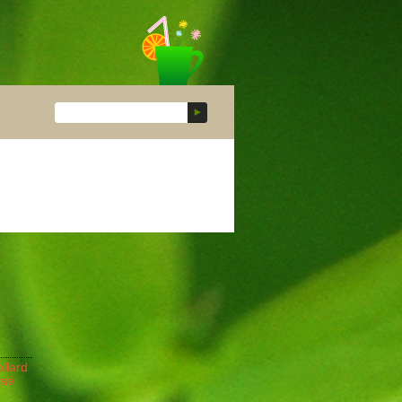
llard
rsé