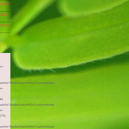
soleil
oleil
soleil
or:
n
aade9e79adbb2dacfef9347/cafeverttv/wp-
er-
 #0
aade9e79adbb2dacfef9347/cafeverttv/wp-
er-
(75):
aade9e79adbb2dacfef9347/cafeverttv/wp-