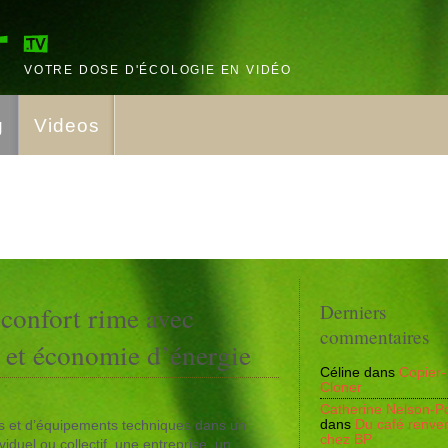
VOTRE DOSE D'ÉCOLOGIE EN VIDÉO
g
Videos
confort rime avec
Derniers
commentaires
 et économie d’énergie
Céline
dans
Copier-
Cloner
Catherine Nelson-Po
dans
Du café renve
 et d’équipements techniques dans un
chez BP
viduel ou collectif, une entreprise, un