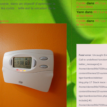
Cyrille
dans
#5 / Le 
ustrie, dans un objectif d’optimiser la
et les fêtes
es coûts : telle est la vocation de la
Yann
dans
#5 / Le s
et les fêtes
Cyrille
dans
#5 / Le 
rticle
et les fêtes
Fatal error
: Uncaught Err
Call to undefined functio
twitter_messages() in
/home/clients/96d7f29fc
content/themes/10-summ
tiger-bamboo/sidebar-
blog.php:17 Stack trace:
/home/clients/96d7f29fc
content/themes/10-summ
tiger-bamboo/archive.php
include() #1
/home/clients/96d7f29fc