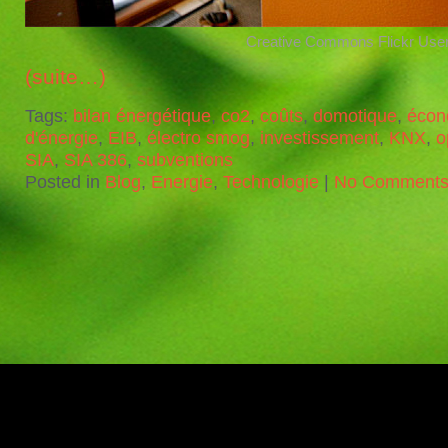
Creative Commons Flickr User 
(suite…)
Tags:
bilan énergétique
,
co2
,
coûts
,
domotique
,
écon
d'énergie
,
EIB
,
électro smog
,
investissement
,
KNX
,
o
SIA
,
SIA 386
,
subventions
Posted in
Blog
,
Energie
,
Technologie
|
No Comments