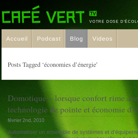
VOTRE DOSE D'ÉCOL
Accueil
Podcast
Blog
Videos
Posts Tagged ‘économies d’énergie’
Domotique – lorsque confort rime av
technologie de pointe et économie d’
février 2nd, 2010
Automatiser un ensemble de systèmes et d’équipem