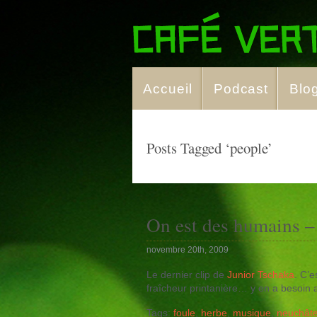
Accueil
Podcast
Blo
Posts Tagged ‘people’
On est des humains –
novembre 20th, 2009
Le dernier clip de
Junior Tschaka
. C’e
fraîcheur printanière… y en a besoin a
Tags:
foule
,
herbe
,
musique
,
neuchâte