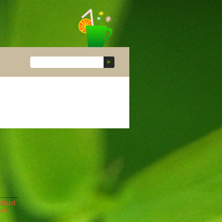
llard
rsé