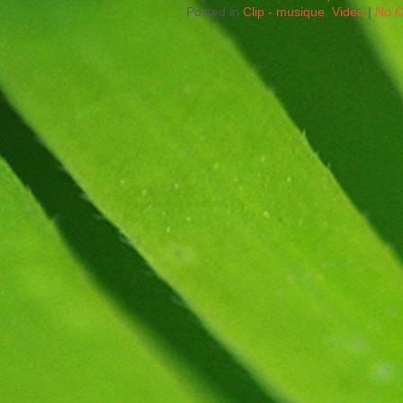
Posted in
Clip - musique
,
Video
|
No 