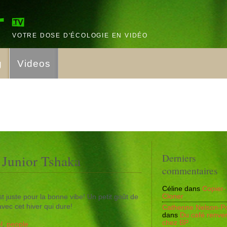
VOTRE DOSE D'ÉCOLOGIE EN VIDÉO
g
Videos
 Junior Tshaka
Derniers
commentaires
Céline
dans
Copier-
Cloner
st juste pour la bonne vibe! Un petit goût de
vec cet hiver qui dure!
Catherine Nelson-Po
dans
Du café renve
chez BP
l
,
people