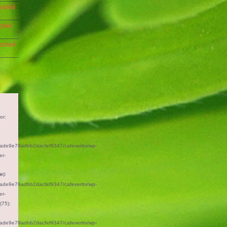
soleil
oleil
soleil
or:
n
aade9e79adbb2dacfef9347/cafeverttv/wp-
er-
 #0
aade9e79adbb2dacfef9347/cafeverttv/wp-
er-
(75):
aade9e79adbb2dacfef9347/cafeverttv/wp-