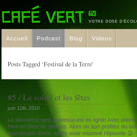
VOTRE DOSE D'ÉCOL
Accueil
Podcast
Blog
Videos
Posts Tagged ‘Festival de la Terre’
#5 / Le soleil et les fêtes
juin 12th, 2010
Le deuxième spot expresso est en ligne! Avec pleins d
faire en plein air dedans. Alors on sort profitez du sole
maintenant. Enfin, après avoir visionné l’épisode 😉