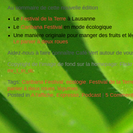
Au sommaire de cette nouvelle édition
Le
Festival de la Terre
à Lausanne
Le
Caribana Festival
en mode écologique
Une manière originale pour manger des fruits et lé
Le panier à deux roues
Aidez-nous à faire connaître Café Vert autour de vou
Copyright de l’image de fond sur la homepage: Flickr
mr_t_in_dc
Tags:
Caribana Festival
,
ecologie
,
Festival de la Terr
panier à deux roues
,
légumes
Posted in
A l'affiche
,
Expresso
,
Podcast
|
5 Comment