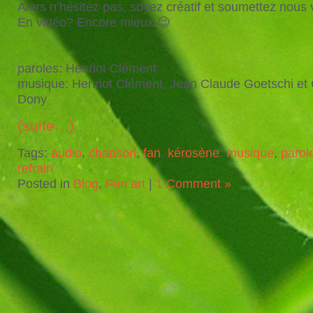
Alors n’hésitez pas, soyez créatif et soumettez nous 
En vidéo? Encore mieux 😉
paroles: Henriot Clément
musique: Henriot Clément, Jean Claude Goetschi et 
Dony
(suite…)
Tags:
audio
,
chanson
,
fan
,
kérosène
,
musique
,
parol
refrain
Posted in
Blog
,
Fan art
|
1 Comment »