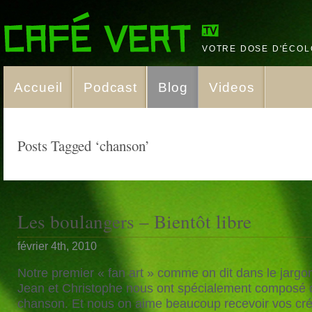
VOTRE DOSE D'ÉCOL
Accueil
Podcast
Blog
Videos
Posts Tagged ‘chanson’
Les boulangers – Bientôt libre
février 4th, 2010
Notre premier « fan art » comme on dit dans le jargon
Jean et Christophe nous ont spécialement composé 
chanson. Et nous on aime beaucoup recevoir vos cré