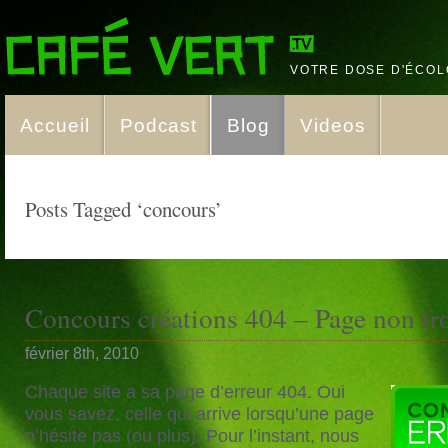
VOTRE DOSE D'ÉCOL
Accueil
Podcast
Blog
Videos
Posts Tagged ‘concours’
Concours créations 404 – Page non tr
février 8th, 2010
Chaque site a sa page d’erreur 404. Oui
vous savez, celle qui arrive lorsqu’une page
n’hésite pas (ou plus). Pour l’instant, nous