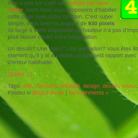
n’en a pas sur Café Vert.
Voyez par vous
même
. Alors nous vous proposons d’habiller
cette page avec votre création. C’est super
simple, vous avez un espace de
930 pixels
de large à votre disposition (la hauteur n’a pas d’imp
pour laisser couler votre imagination.
Un dessin? Une vidéo? Une animation? Vous êtes lib
moment qu’il y ai au moins un tout petit rapport avec
d’erreur habituelle.
(suite…)
Tags:
404
,
concours
,
création
,
design
,
dessin
,
erreur
Posted in
Blog
,
Fan art
|
No Comments »