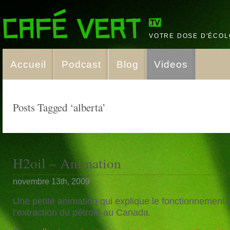
VOTRE DOSE D'ÉCOL
Accueil
Podcast
Blog
Videos
Posts Tagged ‘alberta’
H2oil – Animation
novembre 13th, 2009
Une petite animation qui explique le fonctionnement 
l’extraction du pétrole au Canada.