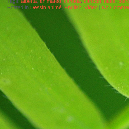
Tags:
alberta
,
animated
,
canada
,
cartoon
,
nafta
,
pétr
Posted in
Dessin animé
,
English
,
Video
|
No Commen