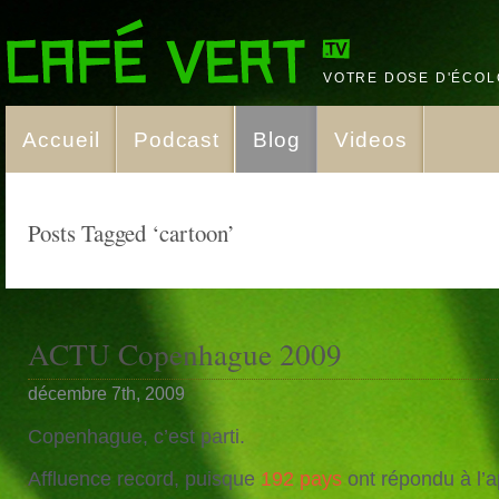
VOTRE DOSE D'ÉCOL
Accueil
Podcast
Blog
Videos
Posts Tagged ‘cartoon’
ACTU Copenhague 2009
décembre 7th, 2009
Copenhague, c’est parti.
Affluence record, puisque
192 pays
ont répondu à l’a