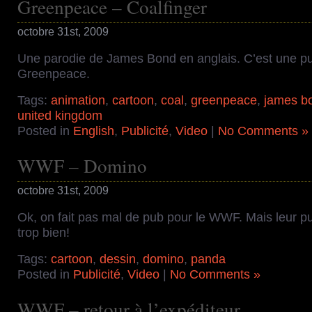
Greenpeace – Coalfinger
octobre 31st, 2009
Une parodie de James Bond en anglais. C’est une pub
Greenpeace.
Tags:
animation
,
cartoon
,
coal
,
greenpeace
,
james b
united kingdom
Posted in
English
,
Publicité
,
Video
|
No Comments »
WWF – Domino
octobre 31st, 2009
Ok, on fait pas mal de pub pour le WWF. Mais leur pu
trop bien!
Tags:
cartoon
,
dessin
,
domino
,
panda
Posted in
Publicité
,
Video
|
No Comments »
WWF – retour à l’expéditeur