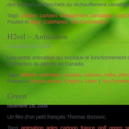
des facteurs déclenchant du réchauffement climatiqu
Tags:
carbon
,
cartoon
,
changement climatique
,
cop1
Posted in
Blog
,
CafeNews
|
No Comments »
H2oil – Animation
novembre 13th, 2009
Une petite animation qui explique le fonctionnement 
l’extraction du pétrole au Canada.
Tags:
alberta
,
animated
,
canada
,
cartoon
,
nafta
,
pétr
Posted in
Dessin animé
,
English
,
Video
|
No Commen
Green
novembre 1st, 2009
Un film d’un petit français Thomas Bozovic.
Tags:
animation
,
arles
,
cartoon
,
france
,
golf
,
green
,
s