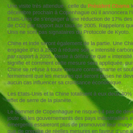
Une visite très attendue : celle du
Président Obama
l
décembre prochain à Copenhague où il annoncera l’i
Etats-Unis de s’engager à une réduction de 17% des
de CO2 par rapport aux taux de 2005. Rappelons que
Unis ne sont pas signataires du Protocole de Kyoto.
Chine et Inde seront également de la partie. Une Chi
engagée d’ici à 2020 à réduire son « intensité carb
par rapport à 2005. Reste à définir ce que « intensit
signifie et comment cette mesure sera appliquée, pui
Chine se refuse à toute mesure contraignante et sou
fermement que les mesures qui seront prises ne dev
aucun cas influencer sa croissance économique.
Les Etats-Unis et la Chine totalisent à eux deux 40%
effet de serre de la planète.
Le sommet de Copenhague ne risque-t-il pas de dev
joute où les gouvernements des pays industrialisés e
émergents essaieront plus de promouvoir leur imag
que de prendre de réelles mesures en faveur d’une st