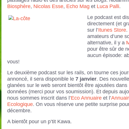
passages radio et des articles sur les blogs. Notam
Biosphère
,
Nicolas Esse
,
Echo Mag
et
Luca Palli
.
Le podcast est di
directement (et gr
sur l’
Itunes Store
.
amateurs d’une so
alternative, il y a
M
pour être sûr de 
aucun épisode: a
vous!
Le deuxième podcast sur les rails, on tourne ces jo
annoncé, il sera disponible le
7 janvier
. Des nouvell
glanées sur le web seront bientôt être ajoutées dans
données (merci pour vos soumission). Et depuis aujo
nous sommes inscrit dans l’
Eco Annuaire
et l’
Annuai
Ecologique
. On vous réserve une petite surprise pour
décembre.
A bientôt pour un p’tit Kawa.